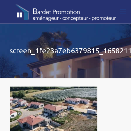
screen_1fe23a7eb6379815_165821