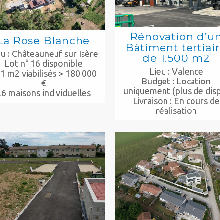
Rénovation d’u
La Rose Blanche
Bâtiment tertiai
eu : Châteauneuf sur Isère
de 1.500 m2
Lot n° 16 disponible
Lieu : Valence
1 m2 viabilisés > 180 000
Budget : Location
€
uniquement (plus de dis
26 maisons individuelles
Livraison : En cours de
réalisation