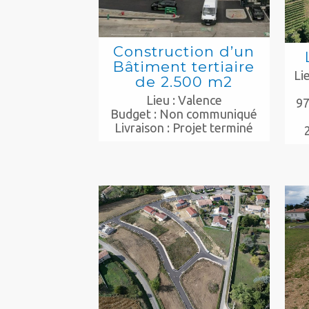
Construction d’un
Bâtiment tertiaire
Li
de 2.500 m2
Lieu : Valence
97
Budget : Non communiqué
Livraison : Projet terminé