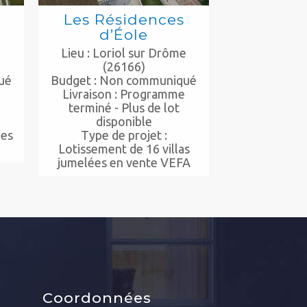
Les Résidences
d’Éole
e
Lieu : Loriol sur Drôme
(26166)
ué
Budget : Non communiqué
e
Livraison : Programme
terminé - Plus de lot
disponible
les
Type de projet :
Lotissement de 16 villas
jumelées en vente VEFA
Coordonnées