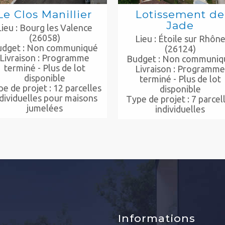
Le Clos Manillier
Lotissement de
Jade
Lieu : Bourg les Valence
(26058)
Lieu : Étoile sur Rhôn
udget : Non communiqué
(26124)
Livraison : Programme
Budget : Non communiq
terminé - Plus de lot
Livraison : Programm
disponible
terminé - Plus de lot
e de projet : 12 parcelles
disponible
dividuelles pour maisons
Type de projet : 7 parcel
jumelées
individuelles
Informations